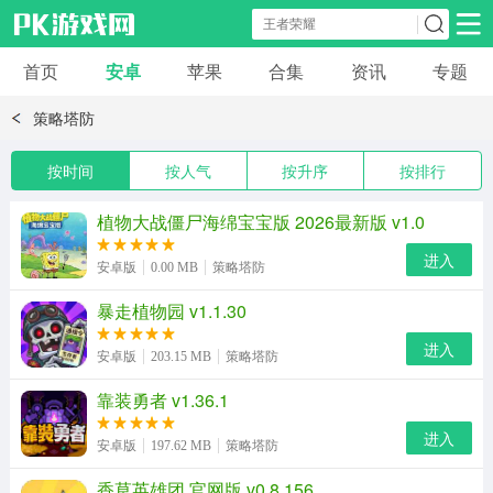
首页
安卓
苹果
合集
资讯
专题
安卓应用
安卓游戏
策略塔防
休闲益智
体育竞速
卡牌棋牌
按时间
按人气
按升序
按排行
模拟经营
角色扮演
策略塔防
植物大战僵尸海绵宝宝版 2026最新版 v1.0
进入
安卓版
0.00 MB
策略塔防
冒险解谜
赛车游戏
破解游戏
暴走植物园 v1.1.30
动作射击
进入
安卓版
203.15 MB
策略塔防
靠装勇者 v1.36.1
进入
安卓版
197.62 MB
策略塔防
香草英雄团 官网版 v0.8.156