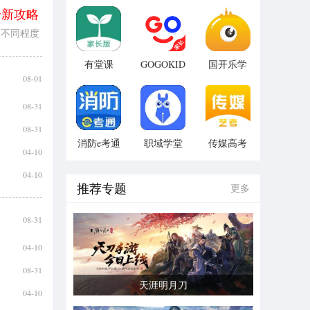
全新攻略
了不同程度
忍者进行
主角吧!
有堂课
GOGOKID
国开乐学
英语 v2.2.0
v1.2.2
版本：
08-01
1.0.0.7
08-31
08-31
消防e考通
职域学堂
传媒高考
04-10
版本：
版本：v1.0
v1.0
v1.0.6
04-10
推荐专题
更多
08-31
04-10
08-31
天涯明月刀
04-10