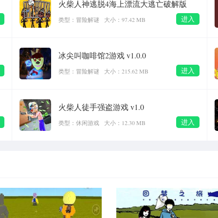
火柴人神逃脱4海上漂流大逃亡破解版
v1.0.2
进入
类型：冒险解谜
大小：97.42 MB
冰尖叫咖啡馆2游戏 v1.0.0
进入
类型：冒险解谜
大小：215.62 MB
火柴人徒手强盗游戏 v1.0
进入
类型：休闲游戏
大小：12.30 MB