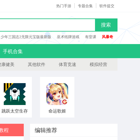
热门手游
专题合集
软件提交
搜索
少年三国志2无限元宝版最新版
巫术纸牌游戏
有堂课
风暴奇
手机合集
健康健美
其他软件
体育竞速
模拟经营
跳跃太空生存
命运歌姬
v1.0 安卓版
v1.1.1 安卓版
编辑推荐
教程