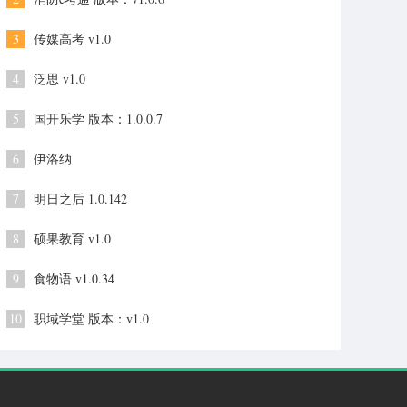
3
传媒高考 v1.0
4
泛思 v1.0
5
国开乐学 版本：1.0.0.7
6
伊洛纳
7
明日之后 1.0.142
8
硕果教育 v1.0
9
食物语 v1.0.34
10
职域学堂 版本：v1.0