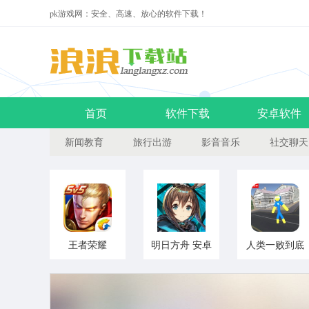
pk游戏网：安全、高速、放心的软件下载！
首页
软件下载
安卓软件
新闻教育
旅行出游
影音音乐
社交聊天
王者荣耀
明日方舟 安卓
人类一败到底
v1.45.1.11 安
版
v1.0 安卓版
卓版