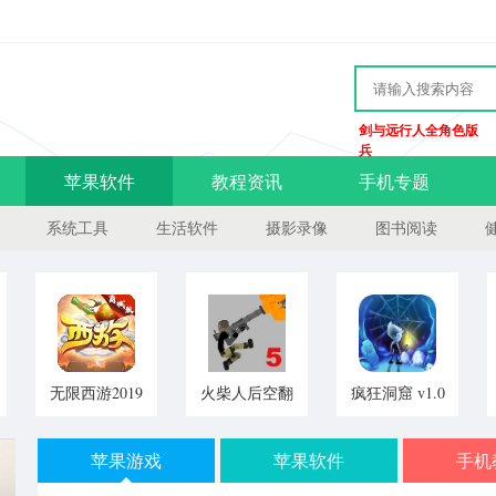
剑与远行人全角色版
兵
苹果软件
教程资讯
手机专题
系统工具
生活软件
摄影录像
图书阅读
无限西游2019
火柴人后空翻
疯狂洞窟 v1.0
版 v5.0.0 安卓
杀手 v1.0 安卓
安卓版
版
版
苹果游戏
苹果软件
手机