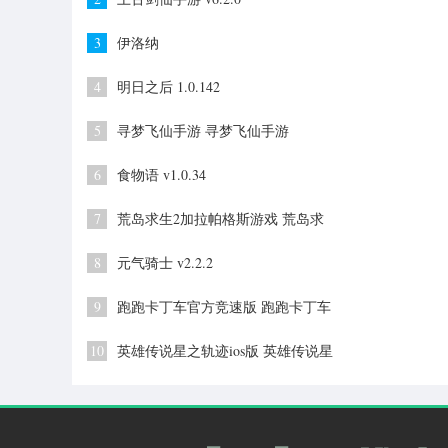
3
伊洛纳
4
明日之后 1.0.142
5
寻梦飞仙手游 寻梦飞仙手游
6
食物语 v1.0.34
7
荒岛求生2加拉帕格斯游戏 荒岛求
生2游戏
8
元气骑士 v2.2.2
9
跑跑卡丁车官方竞速版 跑跑卡丁车
官方竞速版官网
10
英雄传说星之轨迹ios版 英雄传说星
之轨迹官网版