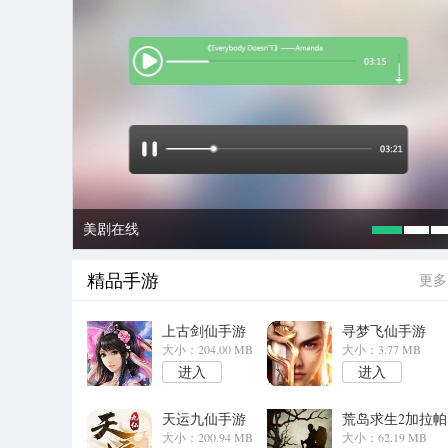
美剧在线
精品手游
更多
上古剑仙手游
寻梦飞仙手游
大小：204.00 MB
大小：3.77 MB
进入
进入
天运九仙手游
荒岛求生2加拉帕
大小：200.94 MB
格斯游戏
大小：62.19 MB