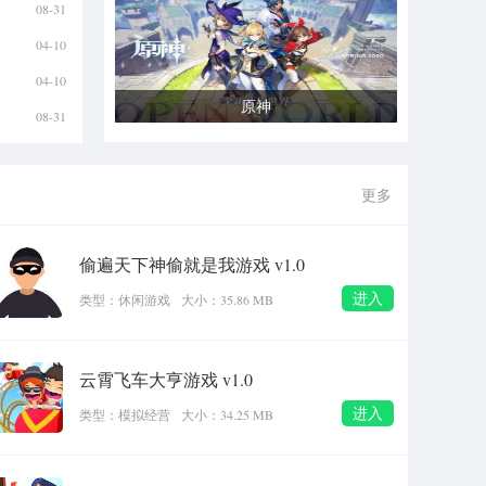
08-31
04-10
04-10
原神
08-31
更多
偷遍天下神偷就是我游戏 v1.0
进入
类型：休闲游戏
大小：35.86 MB
云霄飞车大亨游戏 v1.0
进入
类型：模拟经营
大小：34.25 MB