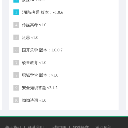
3
消防e考通 版本：v1.0.6
4
传媒高考 v1.0
5
泛思 v1.0
6
国开乐学 版本：1.0.0.7
7
硕果教育 v1.0
8
职域学堂 版本：v1.0
9
安全知识答题 v2.1.2
10
呦呦诗词 v1.0
关于我们
|
联系我们
|
下载申明
|
软件提交
|
返回顶部