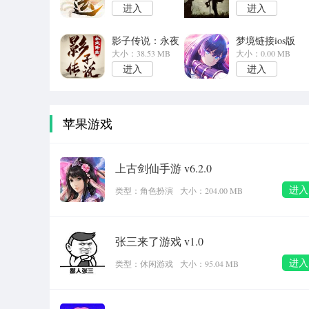
进入
进入
影子传说：永夜
梦境链接ios版
降临ios版
大小：38.53 MB
大小：0.00 MB
进入
进入
苹果游戏
上古剑仙手游 v6.2.0
进入
类型：角色扮演
大小：204.00 MB
张三来了游戏 v1.0
进入
类型：休闲游戏
大小：95.04 MB