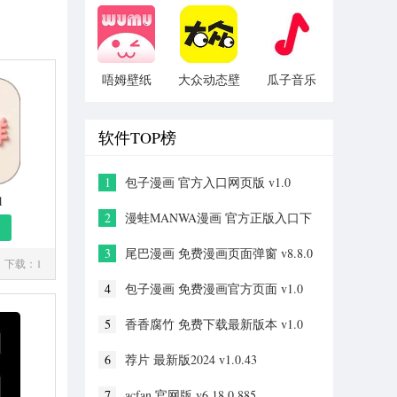
唔姆壁纸
大众动态壁
瓜子音乐
免费获取
纸 安卓版
软件TOP榜
1
包子漫画 官方入口网页版 v1.0
1
2
漫蛙MANWA漫画 官方正版入口下
载 v2.0
3
尾巴漫画 免费漫画页面弹窗 v8.8.0
下载：1
4
包子漫画 免费漫画官方页面 v1.0
5
香香腐竹 免费下载最新版本 v1.0
6
荐片 最新版2024 v1.0.43
7
acfan 官网版 v6.18.0.885