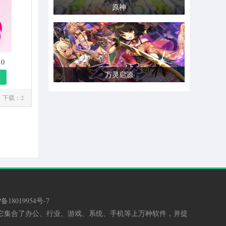
原神
.0
万灵启源
下载：2
备18019954号-7
，它集合了办公、行业、游戏、系统、手机等上万种软件，并提