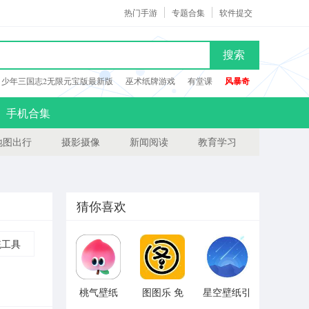
热门手游
专题合集
软件提交
搜索
少年三国志2无限元宝版最新版
巫术纸牌游戏
有堂课
风暴奇
手机合集
地图出行
摄影摄像
新闻阅读
教育学习
猜你喜欢
统工具
桃气壁纸
图图乐 免
星空壁纸引
费版
擎 最新版