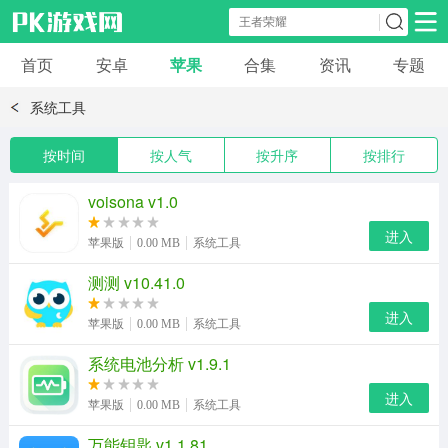
首页
安卓
苹果
合集
资讯
专题
安卓应用
安卓游戏
系统工具
休闲益智
体育竞速
卡牌棋牌
按时间
按人气
按升序
按排行
模拟经营
角色扮演
策略塔防
voisona v1.0
进入
苹果版
0.00 MB
系统工具
冒险解谜
赛车游戏
破解游戏
测测 v10.41.0
动作射击
进入
苹果版
0.00 MB
系统工具
系统电池分析 v1.9.1
进入
苹果版
0.00 MB
系统工具
万能钥匙 v1.1.81