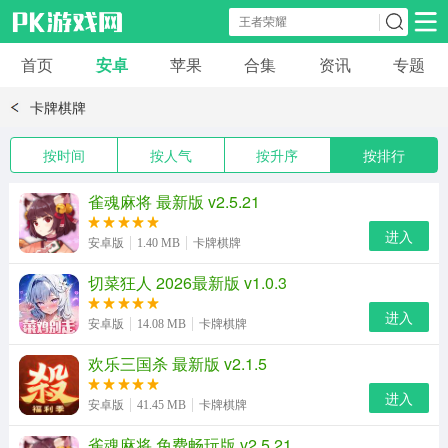
首页
安卓
苹果
合集
资讯
专题
安卓应用
安卓游戏
卡牌棋牌
休闲益智
体育竞速
卡牌棋牌
按时间
按人气
按升序
按排行
模拟经营
角色扮演
策略塔防
雀魂麻将 最新版 v2.5.21
进入
安卓版
1.40 MB
卡牌棋牌
冒险解谜
赛车游戏
破解游戏
切菜狂人 2026最新版 v1.0.3
动作射击
进入
安卓版
14.08 MB
卡牌棋牌
欢乐三国杀 最新版 v2.1.5
进入
安卓版
41.45 MB
卡牌棋牌
雀魂麻将 免费畅玩版 v2.5.21