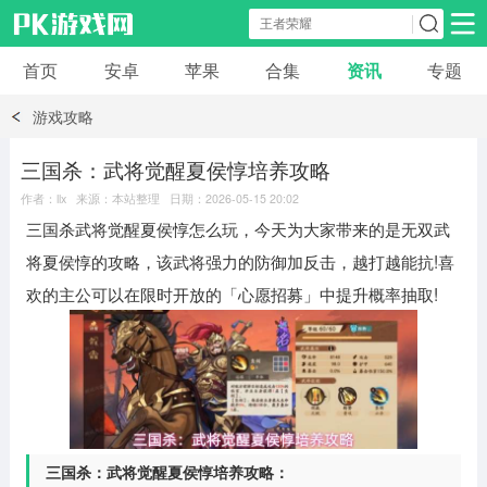
首页
安卓
苹果
合集
资讯
专题
安卓应用
安卓游戏
游戏攻略
休闲益智
体育竞速
卡牌棋牌
三国杀：武将觉醒夏侯惇培养攻略
作者：llx 来源：本站整理 日期：2026-05-15 20:02
模拟经营
角色扮演
策略塔防
三国杀武将觉醒夏侯惇怎么玩，今天为大家带来的是无双武
将夏侯惇的攻略，该武将强力的防御加反击，越打越能抗!喜
冒险解谜
赛车游戏
破解游戏
欢的主公可以在限时开放的「心愿招募」中提升概率抽取!
动作射击
三国杀：武将觉醒夏侯惇培养攻略：