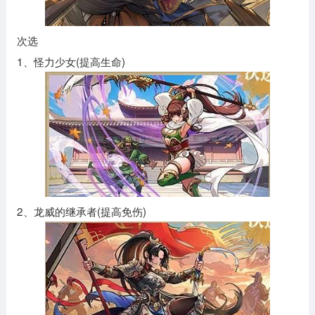
次选
1、怪力少女(提高生命)
2、龙威的继承者(提高免伤)