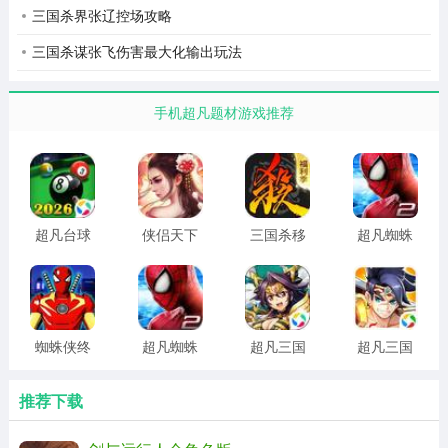
三国杀界张辽控场攻略
三国杀谋张飞伤害最大化输出玩法
手机超凡题材游戏推荐
超凡台球
侠侣天下
三国杀移
超凡蜘蛛
官方正版
2026最新
动版 2026
侠2手机游
版
最新版
戏汉化版
蜘蛛侠终
超凡蜘蛛
超凡三国
超凡三国
极格斗最
侠2官方正
之点将三
之点将三
新版
版
国
国手机版
推荐下载