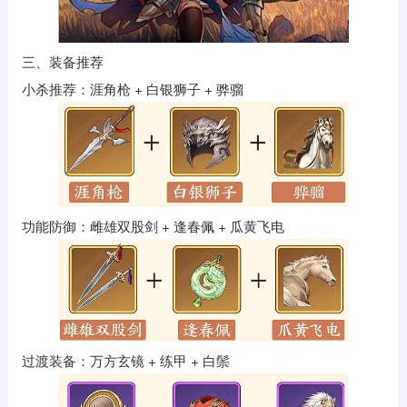
三、装备推荐
小杀推荐：涯角枪 + 白银狮子 + 骅骝
功能防御：雌雄双股剑 + 逢春佩 + 瓜黄飞电
过渡装备：万方玄镜 + 练甲 + 白鬃