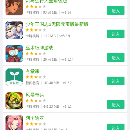
剑与远行人全角色版
进入
卡牌棋牌
93.80 MB
vv1.14
少年三国志2无限元宝版最新版
进入
卡牌棋牌
1.12 MB
vv5.3.9
巫术纸牌游戏
进入
卡牌棋牌
26.76 MB
vv1.1.14
有堂课
进入
新闻教育
163.40 MB
v1.2.2
风暴奇兵
进入
卡牌棋牌
441.23 MB
v1.1.1
阿卡迪亚
进入