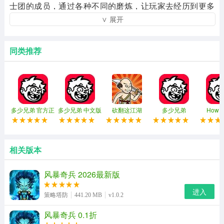
士团的成员，通过各种不同的磨炼，让玩家去经历到更多
∨ 展开
的剧情轮回，解开更多的巨龙与巫师之间的种种阴谋，成
功的捍卫在各种情况下遭遇到袭击的公主，并且游戏更加
轻松的锻造方式，让玩家可以通过驯兽的挑战，完成更加
同类推荐
轻松的转职，在这里挑战更多的危险，获取到最后的胜
利。感兴趣的就一起来玩吧。
风暴奇兵手游亮点
多少兄弟 官方正
多少兄弟 中文版
砍翻这江湖
多少兄弟
How 
1、各地的玩家都可以共聚一堂，即时对战，还有精彩无比
版
Dud
的跨服战可以参与。
相关版本
2、不同副本的BOSS能力相差甚远，所以不要使用同样的
方式去进攻BOSS，灵活的随机应变。
风暴奇兵 2026最新版
3、精彩的战斗与华丽的特效，还有广阔的场景都有了，精
进入
策略塔防
441.20 MB
v1.0.2
彩纷呈的剧情当然也不会少。
风暴奇兵 0.1折