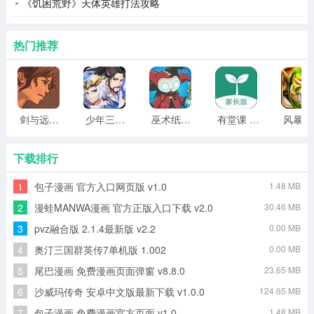
《饥困荒野》天体英雄打法攻略
热门推荐
剑与远行人全角色版 vv1.14
少年三国志2无限元宝版最新版 vv5.3.9
巫术纸牌游戏 vv1.1.14
有堂课 v1.2.2
风
下载排行
1
包子漫画 官方入口网页版 v1.0
1.48 MB
2
漫蛙MANWA漫画 官方正版入口下载 v2.0
30.46 MB
3
pvz融合版 2.1.4最新版 v2.2
0.00 MB
4
奥汀三国群英传7单机版 1.002
0.00 MB
5
尾巴漫画 免费漫画页面弹窗 v8.8.0
23.65 MB
6
沙威玛传奇 安卓中文版最新下载 v1.0.0
124.65 MB
7
包子漫画 免费漫画官方页面 v1.0
1.48 MB