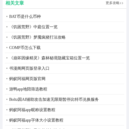
相关文章
更多攻略>>
小编点评
风暴奇兵
放置类的游戏玩法。收集各种角色组建自己的奇
BAT币是什么币种
兵冒险小队，展开全新的远征冒险，挑战多元化的游戏福
《饥困荒野》中庭位置一览
本。
《饥困荒野》梦魇疯猪打法攻略
多元化的游戏副本等你挑战，各种道具可以自由交易。
COMP币怎么下载
《崩坏因缘精灵》森林秘境隐藏宝箱位置一览
书漫阁网页版登录入口
蚂蚁阿福网页版官网
游鸭app地陪筛选教程
Boltz因AI辅助攻击加速无限期暂停比特币兑换服务
蚂蚁阿福app昵称设置教程
蚂蚁阿福app字体大小设置教程