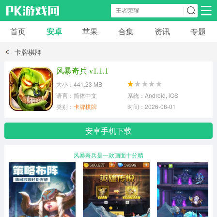
首页
安卓
苹果
合集
资讯
专题
安卓应用
安卓游戏
卡牌棋牌
休闲益智
体育竞速
卡牌棋牌
风暴奇兵 v1.1.1
大小：441.23 MB
模拟经营
角色扮演
策略塔防
语言：简体中文
系统：Android, iOS
类别：
卡牌棋牌
时间：2026-08-01
冒险解谜
赛车游戏
破解游戏
安卓手机下载
动作射击
风暴奇兵是一款画面十分精