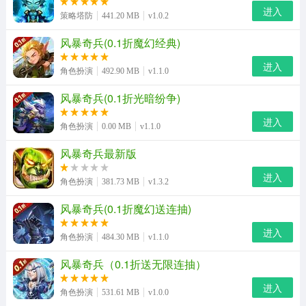
4、参与竞技场玩法，每日都可以收获非常多丰富的报酬与
进入
策略塔防
441.20 MB
v1.0.2
奖励，获得更加的排名奖励更加丰富。
风暴奇兵(0.1折魔幻经典)
风暴奇兵手游优势
进入
角色扮演
492.90 MB
v1.1.0
【别样战斗 酣畅打斗狩猎巨型怪兽】
风暴奇兵(0.1折光暗纷争)
突破手游传统战斗格局，低视角打斗格局带来游戏身临其
境新体验。与敌人争锋交战不仅单纯追求打击感，更要证
进入
角色扮演
0.00 MB
v1.1.0
明自己的实力。巨兽的修罗场，狩猎与征服最后的挽歌。
风暴奇兵最新版
【团队协作 多人组队争夺野外BOSS】
进入
角色扮演
381.73 MB
v1.3.2
BOSS潜伏变幻莫测，兄弟群力合击才能让怪兽无所遁
风暴奇兵(0.1折魔幻送连抽)
形。多人组队联合野外打怪，和兄弟一起才能抵抗强敌。
进入
畅爽联机，拒绝卡顿、拒绝单机独行。
角色扮演
484.30 MB
v1.1.0
风暴奇兵（0.1折送无限连抽）
【萌宠助阵 多种职能作战大不同】
进入
关键时刻可以改变战场形势，宠物不再只是附庸。攻击、
角色扮演
531.61 MB
v1.0.0