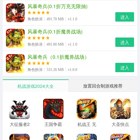
控制、辅助……多形态宠物与你一同上阵，配合不同战斗
风暴奇兵(0.1折万充无限抽)
流派，带来的非凡战斗体验。
进入
角色扮演
491.70 MB
v1.1.0
风暴奇兵手游特色
风暴奇兵(0.1折魔兽战场)
1、具有特色的自由交易市场，将各种需要或不需要的物品
进入
角色扮演
491.80 MB
v1.1.0
进行交易；
风暴奇兵（0.1折魔兽战场）
2、
风暴奇兵
各地不同的玩家进行实时匹配，即时战斗，跨
进入
服作战，还可以进行语言交流；
角色扮演
531.26 MB
v1.0.0
3、各种炫酷翅膀、各种萌宠还有个性的服装，随心选择
放置回合制游戏推荐
机战游戏2024大全
来，进行各种搭配。
风暴奇兵手游更新内容
一、新增内容：
大征服者2
王国争霸
机战王 无
大圣快点
1、新增锻造坊“雕文”养成
战国时代
最新版安
限金币版
手机版
官网手机
卓版
无限钻石
2、新增神器“觉醒”养成