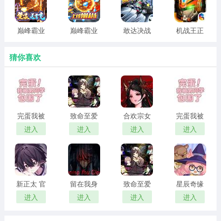
版
版
3、新增“宠物”养成
巅峰霸业
巅峰霸业
敢达决战
机战王正
4、新增“称号”玩法
(兔年送亿
(送亿充爆
手游
版
刷充)
爆爆)
猜你喜欢
5、新增竞技场“风暴战场”玩法
6、新增“时空守卫”、“堕天大圣”英雄
二、优化调整：
完蛋我被
致命至爱
合欢宗女
完蛋我被
1、优化秘境考古探宝体验，增加跳过动画功能
男同学包
中文版
修传 汉化
男同学包
进入
进入
进入
进入
2、优化探险主线任务目标奖励
围了 官方
版
围了 正版
正版
3、优化悬赏任务体验，增加一键领取功能
4、优化阿拉希战场公会积分展示体验，各据点未进前3公
新正太 官
留在我身
致命至爱
星辰奇缘
会自身的积分及排名均可显示
方正版
边
汉化版
最新版
进入
进入
进入
进入
5、优化迷宫商店重置体验，增加二次确认功能