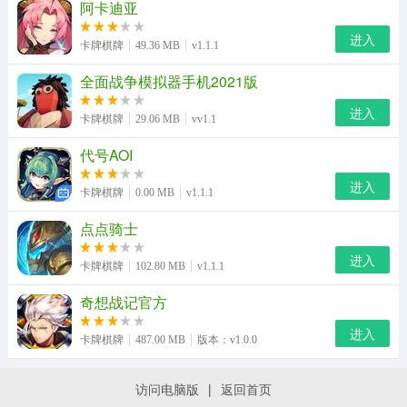
阿卡迪亚
进入
卡牌棋牌
49.36 MB
v1.1.1
全面战争模拟器手机2021版
进入
卡牌棋牌
29.06 MB
vv1.1
代号AOI
进入
卡牌棋牌
0.00 MB
v1.1.1
点点骑士
进入
卡牌棋牌
102.80 MB
v1.1.1
奇想战记官方
进入
卡牌棋牌
487.00 MB
版本：v1.0.0
访问电脑版
|
返回首页