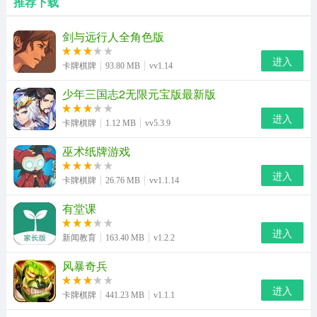
推荐下载
剑与远行人全角色版
进入
卡牌棋牌
93.80 MB
vv1.14
少年三国志2无限元宝版最新版
进入
卡牌棋牌
1.12 MB
vv5.3.9
巫术纸牌游戏
进入
卡牌棋牌
26.76 MB
vv1.1.14
有堂课
进入
新闻教育
163.40 MB
v1.2.2
风暴奇兵
进入
卡牌棋牌
441.23 MB
v1.1.1