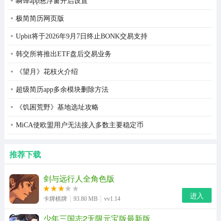
瞬译app悬浮窗开启设置
极简简历网页版
Upbit将于2026年9月7日终止BONK交易支持
韩交所将推出ETF盘后交易业务
《望月》花枝火介绍
超级简历app多余模块删除方法
《饥困荒野》基地选址攻略
MiCA使欧盟用户无法接入多数主要稳定币
推荐下载
剑与远行人全角色版
进入
卡牌棋牌
93.80 MB
vv1.14
少年三国志2无限元宝版最新版