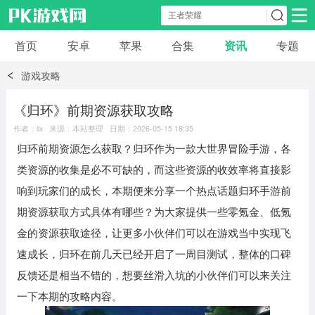
首页
安卓
苹果
合集
资讯
专题
安卓应用
安卓游戏
游戏攻略
休闲益智
体育竞速
卡牌棋牌
《归环》前期资源获取攻略
作者：llx 来源：本站整理 日期：2026-05-15 18:35
模拟经营
角色扮演
策略塔防
归环前期资源怎么获取？归环作为一款大世界冒险手游，各
类资源的收集是必不可缺的，而这些资源的收效率将直接影
冒险解谜
赛车游戏
破解游戏
响到玩家们的成长，本期便来分享一个热点话题归环手游前
期资源获取方式具体有哪些？为大家提供一些零氪金、低氪
动作射击
金的资源获取途径，让更多小伙伴们可以在游戏当中实现飞
速成长，归环在前几天已经开启了一周目测试，整体的口碑
反馈还是相当不错的，想要丝滑入坑的小伙伴们可以来关注
一下本期的攻略内容。