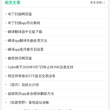
相关文章
更多攻略>>
版
pvz融合版2.1.4最新版图鉴
1、豌豆坚果：【豌豆+坚果】血量4000，攻击力20，子弹
布丁扫描网页版
无限穿透，攻击间隔3秒;
布丁扫描app导出教程
2、超级樱桃射手：【豌豆+樱桃】攻击力0，子弹命中僵
瞬译翻译器中文版下载
尸后造成爆炸，对小范围内僵尸造成500伤害，无视二类
瞬译app翻译失败处理方法
防具，攻击间隔10秒;
瞬译app悬浮窗开启设置
3、向日葵坚果：【向日葵+坚果】血量4000 每25±1秒生
极简简历网页版
产25阳光，破损时掉落25阳光，死亡时掉落50阳光;
Upbit将于2026年9月7日终止BONK交易支持
4、双发樱桃射手：【豌豆+樱桃+樱桃】攻击力120*2，攻
韩交所将推出ETF盘后交易业务
速2秒;
《望月》花枝火介绍
5、豌豆土豆雷：【豌豆+土豆】种下后返还100阳光，僵
超级简历app多余模块删除方法
尸越近攻速越高，最高0.5s，消失时向四周发射36颗豌豆;
《饥困荒野》基地选址攻略
6、向日葵土豆雷：【向日葵+土豆】每25±1秒生产25阳