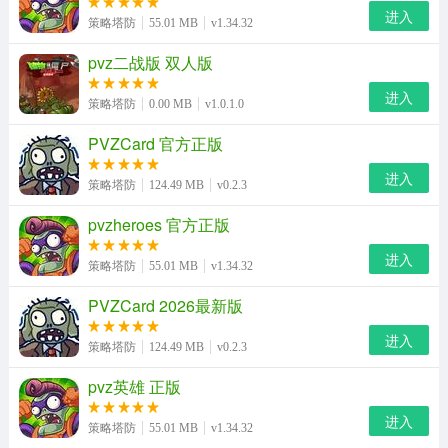
进入
策略塔防
55.01 MB
v1.34.32
pvz二战版 双人版
进入
策略塔防
0.00 MB
v1.0.1.0
PVZCard 官方正版
进入
策略塔防
124.49 MB
v0.2.3
pvzheroes 官方正版
pvz融合版2.1.4最新版优势
进入
1.基本上所有植物都可以融合，不同的融合效果会有不同
策略塔防
55.01 MB
v1.34.32
的体验。
PVZCard 2026最新版
2.有更多的植物可以集成供您体验，有趣的游戏玩法给您
进入
策略塔防
124.49 MB
v0.2.3
带来新的乐趣。
pvz英雄 正版
3.各种级别的游戏都在等着你去体验，一个愉快的关卡可
进入
策略塔防
55.01 MB
v1.34.32
以让你获得很多快乐。