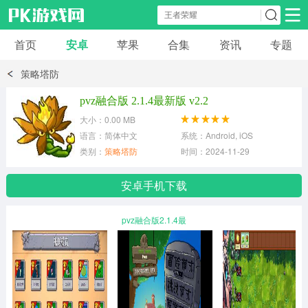
首页
安卓
苹果
合集
资讯
专题
安卓应用
安卓游戏
策略塔防
休闲益智
体育竞速
卡牌棋牌
pvz融合版 2.1.4最新版 v2.2
大小：0.00 MB
模拟经营
角色扮演
策略塔防
语言：简体中文
系统：Android, iOS
类别：
策略塔防
时间：2024-11-29
冒险解谜
赛车游戏
破解游戏
安卓手机下载
动作射击
pvz融合版2.1.4最