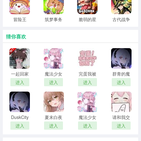
所有植物都改变了外观，它们的能力也更加丰富。当然，
僵尸也发生了很大的变化。有带豌豆射手的远程僵尸和带
冒险王
筑梦事务
脆弱的星
古代战争
靴子盔甲的僵尸，这不仅使游戏更有趣，也增加了这款塔
3OL 官网
所 官网版
球
官方版
防游戏的难度。
版
猜你喜欢
一起回家
魔法少女
完蛋我被
群青的魔
吧 汉化版
露娜的灾
男同学包
女 2026最
进入
进入
进入
进入
难 官方正
围了 完整
新版
版
版
DuskCity
夏末白夜
魔法少女
请和我交
汉化版
露娜的灾
往吧孙笑
进入
进入
进入
进入
难 安卓移
川前辈
植版
2026最新