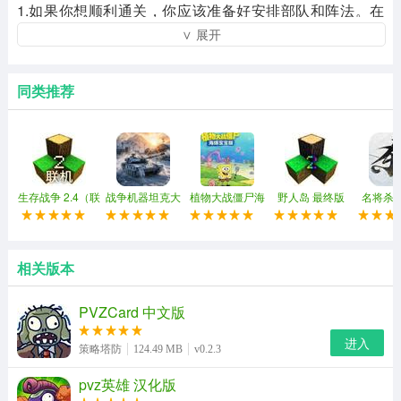
1.如果你想顺利通关，你应该准备好安排部队和阵法。在
∨ 展开
正式开始之前，你应该种植向日葵，并简单地攻击植物来
保护向日葵。
同类推荐
2.积累足够的阳光后，开始种植炮手植物来攻击僵尸，并
继续种植向日葵，以确保后续植物种植的能量。
3.当一波僵尸来袭时，有必要释放对攻击极其有害的植
物，并确保它们的家园不被入侵。
生存战争 2.4（联
战争机器坦克大
植物大战僵尸海
野人岛 最终版
名将杀 
机版）最新版本
战 免费版
绵宝宝版
4.嫁接机制：玩家可以将两种植物的特征结合起来，创造
出具有独特能力的新植物。
相关版本
PVZCard 中文版
进入
策略塔防
124.49 MB
v0.2.3
pvz英雄 汉化版