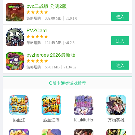
pvz二战版 公测2版
4.战略增强：通过嫁接，玩家可以制定更加多样化的防御
进入
策略来应对不同的僵尸攻击。
策略塔防
309.00 MB
v1.0.1.0
PVZCard
pvz融合版2.1.4最新版亮点
进入
1.玩家需要根据僵尸的种类和数量，选择合适的植物进行
策略塔防
124.49 MB
v0.2.3
布局，制定有效的防御策略。
pvzheroes 2026最新版
2.通过收集资源，玩家可以升级植物，提高攻防能力。
进入
策略塔防
55.01 MB
v1.34.32
3.游戏中不断出现新的僵尸，玩家需要不断尝试新的策略
Q版卡通类游戏推荐
来应对它们。
4.增强乐趣：玩家可以尝试不同的植物组合，找到新的有
趣的玩法。
pvz融合版2.1.4最新版测评
热血江
热血江湖
KitukituHole
万物英雄
湖：觉醒
官服
2026最新
手机版
pvz融合版2.1.4最新版下载是一个非常特殊的版本，其中
版