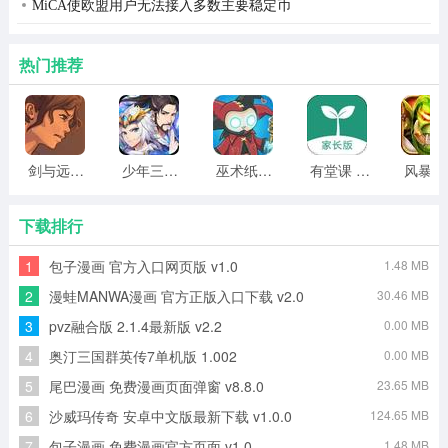
MiCA使欧盟用户无法接入多数主要稳定币
光，种下立即生产25阳光，消失时掉落50阳光;
7、坚果土豆雷：【坚果+土豆】血量4000，每次破损对小
热门推荐
范围僵尸造成500伤害，消失时造成1800伤害;
8、樱桃坚果：免疫樱桃爆炸伤害，每次受到樱桃的爆炸冲
击波，回复500血量;
剑与远行人全角色版 vv1.14
少年三国志2无限元宝版最新版 vv5.3.9
巫术纸牌游戏 vv1.1.14
有堂课 v1.2.2
风
9、坚果大嘴花：【坚果+大嘴花】和大嘴花一样，但吞咽
下载排行
后回复1000生命值;
10、豌豆大嘴花：【豌豆+大嘴花】吃掉一个僵尸后在30
1
包子漫画 官方入口网页版 v1.0
1.48 MB
秒内持续吐出僵尸球，僵尸球一共有三种类型，[第一种]对
2
漫蛙MANWA漫画 官方正版入口下载 v2.0
30.46 MB
僵尸造成50%减速持续1秒，伤害20无限穿透，[第二种]伤
3
pvz融合版 2.1.4最新版 v2.2
0.00 MB
害为40无限穿透，[第三种]击退僵尸，伤害2，最多可击退
4
奥汀三国群英传7单机版 1.002
0.00 MB
10次，不是无限穿透;
5
尾巴漫画 免费漫画页面弹窗 v8.8.0
23.65 MB
6
沙威玛传奇 安卓中文版最新下载 v1.0.0
124.65 MB
11、铁桶坚果：【坚果+铁桶】血量为8000，无特殊效果;
7
包子漫画 免费漫画官方页面 v1.0
1.48 MB