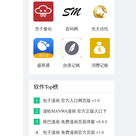
v1.1.3
壳子量化
首码网
光大信托
v1.2.1
v1.0
v5.6.4
盛商通
由美记账
消费记账
v1.0.2
v1.0.1
v3.5
软件Top榜
1
包子漫画 官方入口网页版 v1.0
2
漫蛙MANWA漫画 官方正版入口下
载 v2.0
3
尾巴漫画 免费漫画页面弹窗 v8.8.0
4
包子漫画 免费漫画官方页面 v1.0