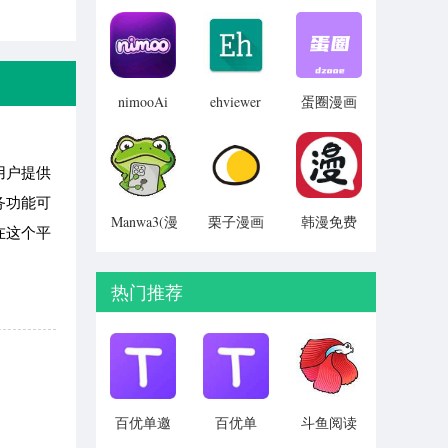
免卡密
畅聊版
网登录入
v2.0
v1.0.3
口网址
v1.5.1
nimooAi
ehviewer
蛋圈漫画
免登录版
2026正版
登录入口
v1.0.0
v5.2.1
v1.1.48
用户提供
务功能可
Manwa3(漫
栗子漫画
韩漫免费
在这个平
蛙漫画)
app 官方
漫画 无限
官方免费
下载安装
制阅读
版 v2.0.0
最新版本
v1.2
热门推荐
v17.0
百优单邀
百优单
斗鱼阅读
请码版
v1.1.3
v1.3.2