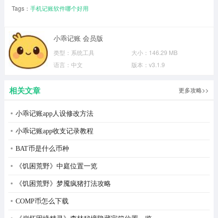
Tags：
手机记账软件哪个好用
小乖记账 会员版
类型：
系统工具
大小：
146.29 MB
语言：
中文
版本：
v3.1.9
相关文章
更多攻略>>
小乖记账app人设修改方法
小乖记账app收支记录教程
BAT币是什么币种
《饥困荒野》中庭位置一览
《饥困荒野》梦魇疯猪打法攻略
COMP币怎么下载