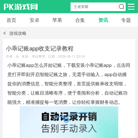
首页
安卓
苹果
合集
资讯
专题
安卓应用
安卓游戏
游戏攻略
休闲益智
体育竞速
卡牌棋牌
小乖记账app收支记录教程
作者：llx 来源：本站整理 日期：2026-06-11 20:04
模拟经营
角色扮演
策略塔防
小乖记账app怎么开始记账，下载安装小乖记账app，点击同
意打开即刻开启智能记账之旅，无需手动输入，app自动捕
冒险解谜
赛车游戏
破解游戏
捉你的消费信息，智能分类整理，首页提供账单收支明细，
智能分类，让账目清晰有序，便于查阅和分析，自动记账功
动作射击
能强大，精准捕捉每一笔消费，让你轻松掌握财务动态。