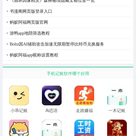
《崩坏因缘精灵》森林秘境隐藏宝箱位置一览
书漫阁网页版登录入口
蚂蚁阿福网页版官网
游鸭app地陪筛选教程
Boltz因AI辅助攻击加速无限期暂停比特币兑换服务
蚂蚁阿福app昵称设置教程
手机记账软件哪个好用
小乖记账
Ai恋语
走路赚福
一木记账
手机版
利
旧版本