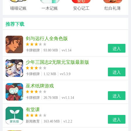
喵喵记账
一木记账
安心记工
红白礼薄
免费下载
官网版
资
推荐下载
剑与远行人全角色版
进入
卡牌棋牌
93.80 MB
vv1.14
少年三国志2无限元宝版最新版
进入
卡牌棋牌
1.12 MB
vv5.3.9
巫术纸牌游戏
进入
卡牌棋牌
26.76 MB
vv1.1.14
有堂课
进入
新闻教育
163.40 MB
v1.2.2