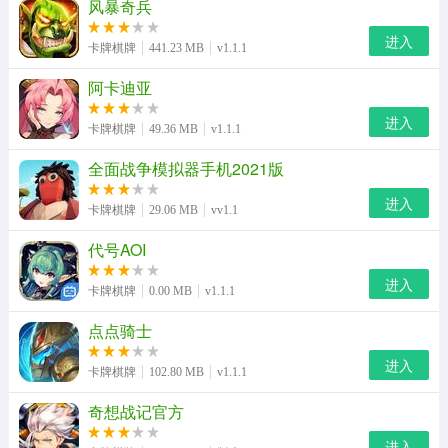
风暴奇兵
进入
卡牌棋牌
441.23 MB
v1.1.1
阿卡迪亚
进入
卡牌棋牌
49.36 MB
v1.1.1
全面战争模拟器手机2021版
进入
卡牌棋牌
29.06 MB
vv1.1
代号AOI
进入
卡牌棋牌
0.00 MB
v1.1.1
点点骑士
进入
卡牌棋牌
102.80 MB
v1.1.1
奇想战记官方
进入