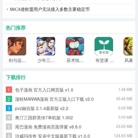
MiCA使欧盟用户无法接入多数主要稳定币
热门推荐
剑与远行人全角色版 vv1.14
少年三国志2无限元宝版最新版 vv5.3.9
巫术纸牌游戏 vv1.1.14
有堂课 v1.2.2
风
下载排行
1
包子漫画 官方入口网页版 v1.0
1.48 MB
2
漫蛙MANWA漫画 官方正版入口下载 v2.0
30.46 MB
3
pvz融合版 2.1.4最新版 v2.2
0.00 MB
4
奥汀三国群英传7单机版 1.002
0.00 MB
5
尾巴漫画 免费漫画页面弹窗 v8.8.0
23.65 MB
6
沙威玛传奇 安卓中文版最新下载 v1.0.0
124.65 MB