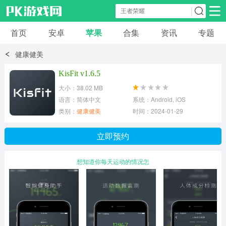
首页
安卓
苹果
合集
资讯
专题
安卓应用
安卓游戏
健康健美
休闲益智
体育竞速
卡牌棋牌
KisFit v1.6.5
大小：38.02 MB
模拟经营
角色扮演
策略塔防
语言：简体中文
系统：Android, iOS
类别：
健康健美
时间：2024-01-29
冒险解谜
赛车游戏
破解游戏
立即预约
动作射击
想知道你每天运动的情况怎