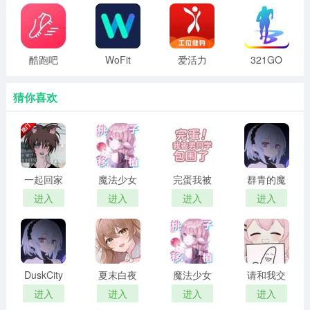
版
3、提供智慧化的服务平台。
4、及时推送体育类新闻资讯，让健身之余还能放松娱乐。
酷跑吧
WoFit
爱活力
321GO
软件亮点
猜你喜欢
1、在家运动，不需要任何器械，没有场地限制，在家就能
完成。
2、精准燃脂，使用能高效地降低体脂率，增加新陈代谢。
3、身材管理，简单时尚的界面，记录您的每日训练情况和
一起回家
魔法少女
完蛋我被
群青的魔
吧 汉化版
露娜的灾
男同学包
女 2026最
身体状况。
进入
进入
进入
进入
难 官方正
围了 完整
新版
版
版
更新内容详情
v1.6.1版本内容：
DuskCity
夏末白夜
魔法少女
请和我交
1、预约私教课时，可以使用赠送的课程了；
汉化版
露娜的灾
往吧孙笑
进入
进入
进入
进入
难 安卓移
川前辈
2、预约团操课时不再局限于单一门店，团操课上上上起来