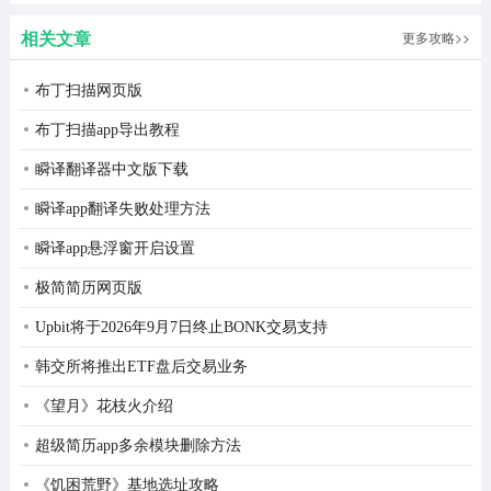
植版
2026最新
吧；
相关文章
更多攻略>>
版
3、在预约记录里可以看到团操课的预约情况。
布丁扫描网页版
布丁扫描app导出教程
瞬译翻译器中文版下载
瞬译app翻译失败处理方法
瞬译app悬浮窗开启设置
极简简历网页版
Upbit将于2026年9月7日终止BONK交易支持
韩交所将推出ETF盘后交易业务
《望月》花枝火介绍
超级简历app多余模块删除方法
《饥困荒野》基地选址攻略