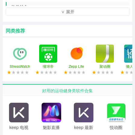
软件特色
∨ 展开
1、智能化健身，根据健身课程计算卡路里；
2、随时随地预约所在健身俱乐部的团操课和私教课；
同类推荐
3、全程记录健身课程的数据，转成直观的数字进度；
4、成长式引导健身的进度；
5、请假再也不需要去俱乐部和打电话，点击一下即可搞
StressWatch
懂球帝
Zepp Life
聚动圈
懒人
定；
6、首页右划列表页可同步HealthKit的健康数据，随时可
好用的运动健身类软件合集
以查看您的日常行走记录！
软件内容
1、专业健身教练教程。更科学的去健身。
keep 电视
魅影直播
keep 最新
悦动圈
2、综合健身教学，让健身不在枯燥乏累。
版
官网最新
版免费
app 正版